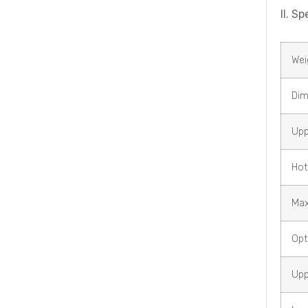
II. S
Wei
Di
Upp
Ho
Ma
Opt
Upp