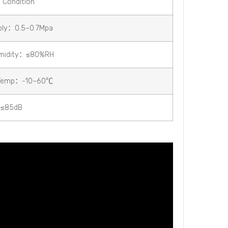
 Condition
pply：0.5–0.7Mpa
midity：≤80%RH
Temp：-10–60℃
：≤85dB