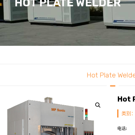
HOT PLATE WELDER
Hot Plate Weld
Hot 
类别
电话: