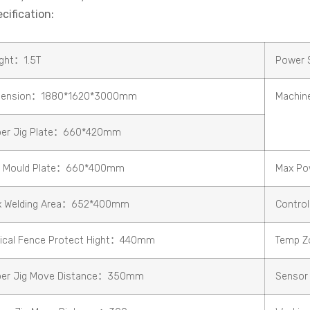
pecification:
ght：1.5T
Power 
mension：1880*1620*3000mm
Machin
er Jig Plate：660*420mm
t Mould Plate：660*400mm
Max P
x Welding Area：652*400mm
Contro
ical Fence Protect Hight：440mm
Temp Z
er Jig Move Distance：350mm
Sensor