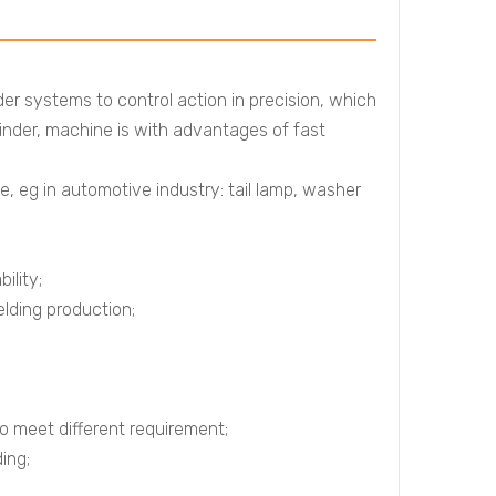
r systems to control action in precision, which
inder, machine is with advantages of fast
e, eg in automotive industry: tail lamp, washer
ility;
elding production;
o meet different requirement;
ing;