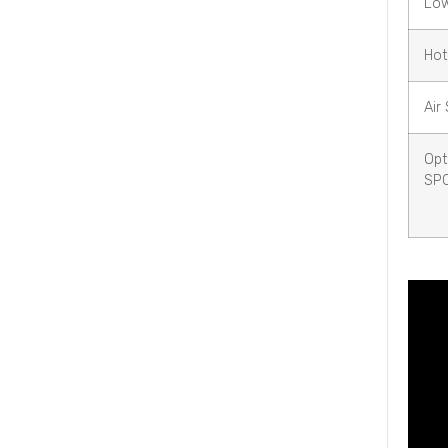
Lo
Hot
Air
Opt
SP