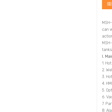
描
MSH-6
can w
actio
MSH-6
tanks,
I. Ma
1. Ho
2. We
3. Ho
4. HM
5. Op
6. Va
7. Pa
8. Al