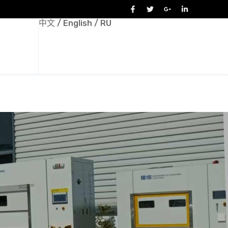
中文
/
English
/
RU