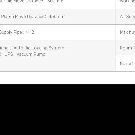
wer Jig Move Distance：300mm
Working
 Platen Move Distance：450mm
Air Su
 Supply Pipe：Ф12
Max hu
ional：Auto Jig Loading System
Room 
C UPS Vacuum Pump
Noise