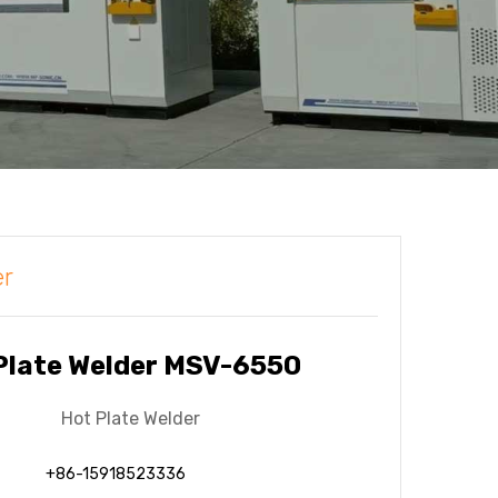
er
Plate Welder MSV-6550
：
Hot Plate Welder
+86-15918523336