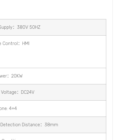
Supply：380V 50HZ
e Control：HMI
ower：20KW
l Voltage：DC24V
one: 4+4
 Detection Distance：38mm