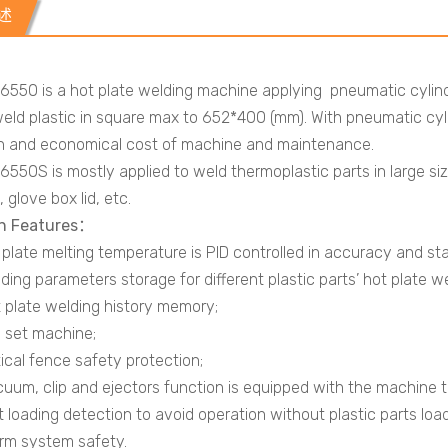
述
550 is a hot plate welding machine applying pneumatic cylinde
eld plastic in square max to 652*400 (mm). With pneumatic cyl
n and economical cost of machine and maintenance.
550S is mostly applied to weld thermoplastic parts in large siz
 glove box lid, etc.
in Features
：
t plate melting temperature is PID controlled in accuracy and stab
lding parameters storage for different plastic parts’ hot plate w
t plate welding history memory;
I set machine;
tical fence safety protection;
cuum, clip and ejectors function is equipped with the machine t
rt loading detection to avoid operation without plastic parts load
arm system safety.