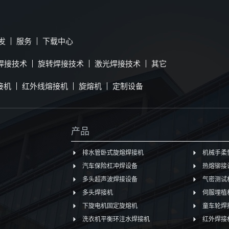
发
服务
下载中心
焊接技术
旋转焊接技术
激光焊接技术
其它
接机
红外线熔接机
旋熔机
定制设备
产品
排水管卧式旋熔焊接机
机械手柔
汽车保险杠冲焊设备
热熔铆接
多头超声波焊接设备
气密测试
多头焊接机
伺服埋植
下旋电机固定旋熔机
童车轮焊
洗衣机平衡环注水焊接机
红外焊接机Z