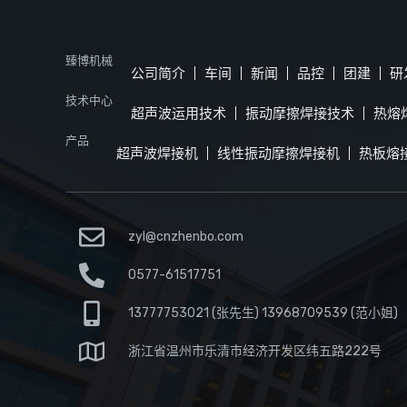
臻博机械
公司简介
车间
新闻
品控
团建
研
技术中心
超声波运用技术
振动摩擦焊接技术
热熔
产品
超声波焊接机
线性振动摩擦焊接机
热板熔
zyl@cnzhenbo.com
0577-61517751
13777753021 (张先生) 13968709539 (范小姐)
浙江省温州市乐清市经济开发区纬五路222号