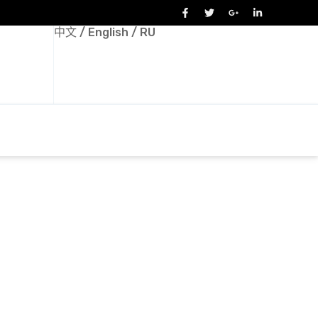
中文
/
English
/
RU