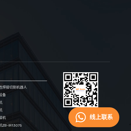
性焊接切割机器人
设备
机
机
手机网站
线上联系
接机
B-IR13075