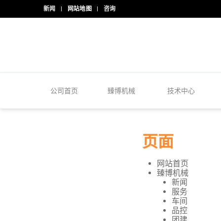
新闻
网站地图
咨询
24/7 热线
+86-15918523336
公司首页
臻博机械
技术中心
页面
网站首页
臻博机械
新闻
服务
车间
品控
团建