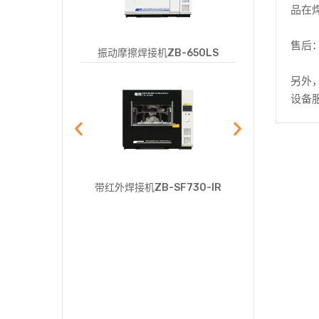
品在
售后
波焊接机
振动摩擦焊接机ZB-650LS
ZB-
另外
设备
波焊接机
MSP
带红外焊接机ZB-SF730-IR