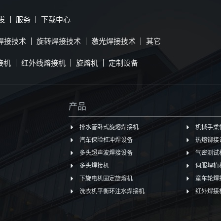
发
服务
下载中心
焊接技术
旋转焊接技术
激光焊接技术
其它
接机
红外线熔接机
旋熔机
定制设备
产品
排水管卧式旋熔焊接机
机械手柔
汽车保险杠冲焊设备
热熔铆接
多头超声波焊接设备
气密测试
多头焊接机
伺服埋植
下旋电机固定旋熔机
童车轮焊
洗衣机平衡环注水焊接机
红外焊接机Z