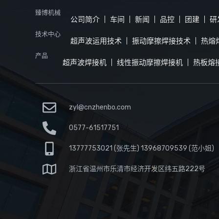
臻博机械
公司简介
车间
新闻
品控
团建
研
技术中心
超声波运用技术
振动摩擦焊接技术
热熔
产品
超声波焊接机
线性振动摩擦焊接机
热板熔
zyl@cnzhenbo.com
0577-61517751
13777753021 (张先生) 13968709539 (范小姐)
浙江省温州市乐清市经济开发区纬五路222号