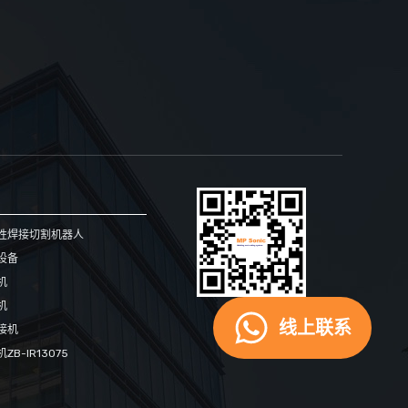
性焊接切割机器人
设备
机
机
手机网站
线上联系
接机
B-IR13075