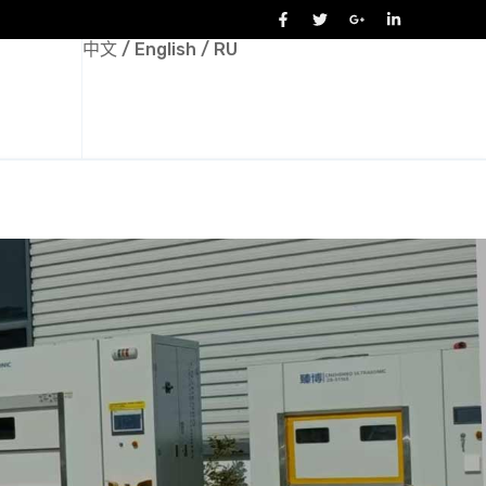
中文
/
English
/
RU