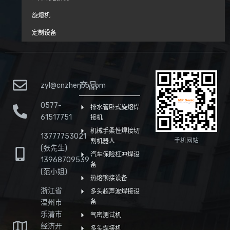
旋熔机
定制设备
产品
zyl@cnzhenbo.com
0577-
排水管卧式旋熔焊
61517751
接机
机械手柔性焊接切
13777753021
手机网站
割机器人
(张先生)
汽车保险杠冲焊设
13968709539
备
(范小姐)
热熔铆接设备
浙江省
多头超声波焊接设
温州市
备
乐清市
气密测试机
经济开
多头焊接机