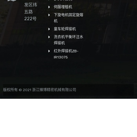
发区纬
伺服埋植机
五路
下旋电机固定旋熔
222号
机
童车轮焊接机
洗衣机平衡环注水
焊接机
红外焊接机ZB-
IR13075
版权所有 © 2021 浙江臻博精密机械有限公司