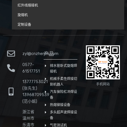
红外线熔接机
旋熔机
定制设备
产品
zyl@cnzhenbo.com
0577-
排水管卧式旋熔焊
61517751
接机
机械手柔性焊接切
13777753021
手机网站
割机器人
(张先生)
汽车保险杠冲焊设
13968709539
备
(范小姐)
热熔铆接设备
浙江省
多头超声波焊接设
温州市
备
乐清市
气密测试机