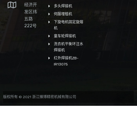
经济开
多头焊接机
发区纬
伺服埋植机
五路
下旋电机固定旋熔
222号
机
童车轮焊接机
洗衣机平衡环注水
焊接机
红外焊接机ZB-
IR13075
版权所有 © 2021 浙江臻博精密机械有限公司