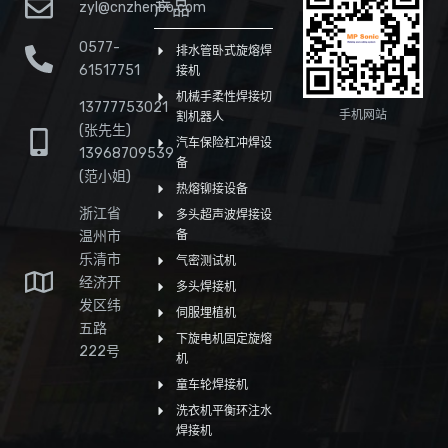
产品
zyl@cnzhenbo.com
0577-
排水管卧式旋熔焊
61517751
接机
机械手柔性焊接切
13777753021
手机网站
割机器人
(张先生)
汽车保险杠冲焊设
13968709539
备
(范小姐)
热熔铆接设备
浙江省
多头超声波焊接设
温州市
备
乐清市
气密测试机
经济开
多头焊接机
发区纬
伺服埋植机
五路
下旋电机固定旋熔
222号
机
童车轮焊接机
洗衣机平衡环注水
焊接机