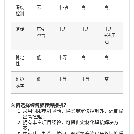
深度
无
中-高
高
高
控制
消耗
压缩
电力
电力
电力
空气
+液压
油
稳定
低
中等
高
高
性
维护
低
中等
中等
高
成本
为何选择
臻博
旋转焊接机？
采用伺服电机驱动，除实现定位控制外，还能输
出高扭矩；
拥有丰富项目经验，可提供定制化焊接解决方
案；
在设计、制造、装配、调试等全流程严格把控质