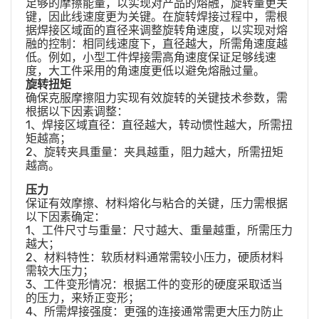
足够的摩擦能量，以实现对产品的熔融，旋转量更关
键，因此线速度更为关键。在旋转焊接过程中，需根
据焊接区域面的直径来调整旋转角速度，以实现对熔
融的控制：相同线速度下，直径越大，所需角速度越
低。例如，小型工件焊接需高角速度保证足够线速
度，大工件采用的角速度更低以避免熔融过量。
旋转扭矩
确保克服摩擦阻力实现有效旋转的关键技术参数，需
根据以下因素调整：
1、焊接区域直径：直径越大，转动惯性越大，所需扭
矩越高；
2、旋转夹具重量：夹具越重，阻力越大，所需扭矩
越高。
压力
保证有效摩擦、材料熔化与粘合的关键，压力需根据
以下因素确定：
1、工件尺寸与重量：尺寸越大、重量越重，所需压力
越大；
2、材料特性：软质材料通常需较小压力，硬质材料
需较大压力；
3、工件变形情况：根据工件的变形的硬度采取适当
的压力，来矫正变形；
4、所需焊接强度：更强的连接通常需更大压力防止