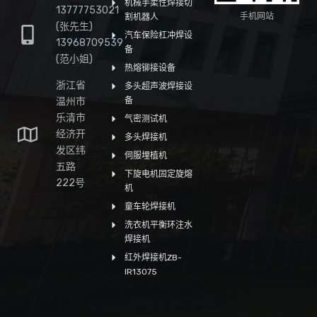
机械手柔性焊接切
13777753021
手机网站
割机器人
(张先生)
汽车保险杠冲焊设
13968709539
备
(范小姐)
热熔铆接设备
浙江省
多头超声波焊接设
温州市
备
乐清市
气密测试机
经济开
多头焊接机
发区纬
伺服埋植机
五路
下旋电机固定旋熔
222号
机
童车轮焊接机
洗衣机平衡环注水
焊接机
红外焊接机ZB-
IR13075