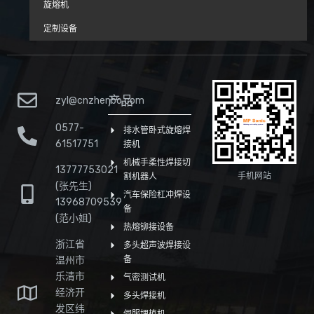
旋熔机
定制设备
产品
zyl@cnzhenbo.com
0577-
排水管卧式旋熔焊
61517751
接机
机械手柔性焊接切
13777753021
手机网站
割机器人
(张先生)
汽车保险杠冲焊设
13968709539
备
(范小姐)
热熔铆接设备
浙江省
多头超声波焊接设
温州市
备
乐清市
气密测试机
经济开
多头焊接机
发区纬