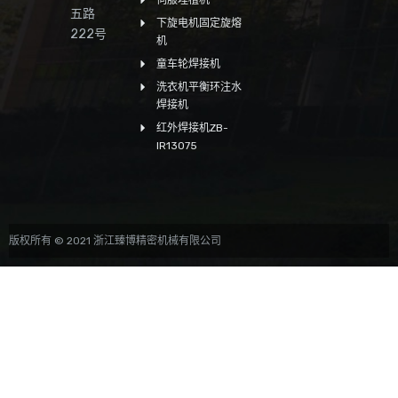
伺服埋植机
五路
下旋电机固定旋熔
222号
机
童车轮焊接机
洗衣机平衡环注水
焊接机
红外焊接机ZB-
IR13075
版权所有 © 2021 浙江臻博精密机械有限公司