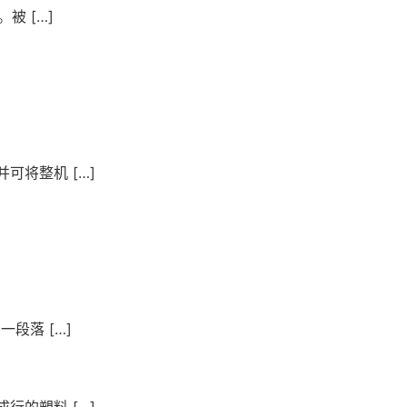
被 […]
将整机 […]
段落 […]
的塑料 […]