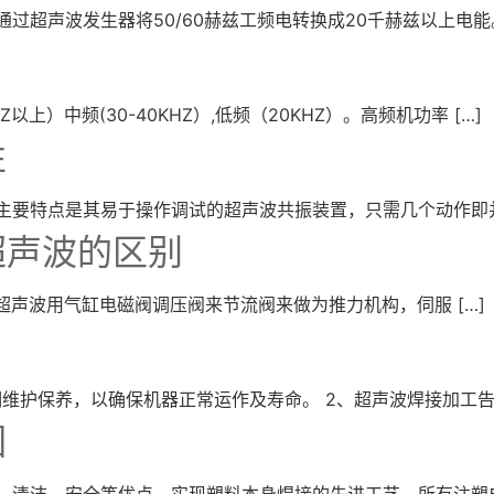
过超声波发生器将50/60赫兹工频电转换成20千赫兹以上电能。
）中频(30-40KHZ）,低频（20KHZ）。高频机功率 […]
性
主要特点是其易于操作调试的超声波共振装置，只需几个动作即并可
超声波的区别
动超声波用气缸电磁阀调压阀来节流阀来做为推力机构，伺服 […]
维护保养，以确保机器正常运作及寿命。 2、超声波焊接加工告一
围
、清洁、安全等优点，实现塑料本身焊接的先进工艺，所有注塑成行