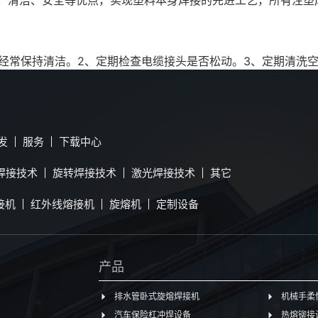
经常保持清洁。2、定期检查电缆接头是否松动。3、定期清洗空气
发
服务
下载中心
焊接技术
旋转焊接技术
激光焊接技术
其它
接机
红外线熔接机
旋熔机
定制设备
产品
排水管卧式旋熔焊接机
机械手柔
汽车保险杠冲焊设备
热熔铆接