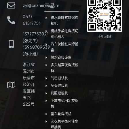
产品
zyl@cnzhenbo.com
0577-
排水管卧式旋熔焊
61517751
接机
机械手柔性焊接切
13777753021
手机网站
割机器人
(张先生)
汽车保险杠冲焊设
13968709539
备
(范小姐)
热熔铆接设备
浙江省
多头超声波焊接设
温州市
备
乐清市
气密测试机
经济开
多头焊接机
发区纬
伺服埋植机
五路
下旋电机固定旋熔
222号
机
童车轮焊接机
洗衣机平衡环注水
焊接机