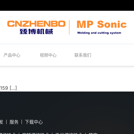
产品中心
视频中心
联系我们
159 […]
发
服务
下载中心