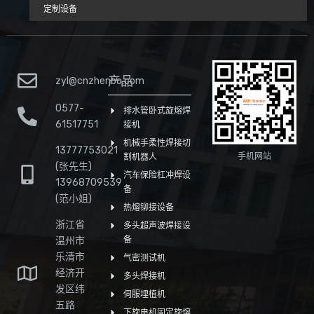
定制设备
产品
zyl@cnzhenbo.com
0577-
排水管卧式旋熔焊
61517751
接机
机械手柔性焊接切
13777753021
手机网站
割机器人
(张先生)
汽车保险杠冲焊设
13968709539
备
(范小姐)
热熔铆接设备
浙江省
多头超声波焊接设
温州市
备
乐清市
气密测试机
经济开
多头焊接机
发区纬
伺服埋植机
五路
下旋电机固定旋熔