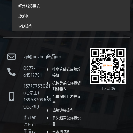
红外线熔接机
旋熔机
定制设备
产品
zyl@cnzhenbo.com
0577-
排水管卧式旋熔焊
61517751
接机
机械手柔性焊接切
13777753021
手机网站
割机器人
(张先生)
汽车保险杠冲焊设
13968709539
备
(范小姐)
热熔铆接设备
浙江省
多头超声波焊接设
温州市
备
乐清市
气密测试机