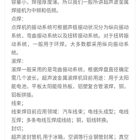
容量小，焊接厚度薄。所以我们一般所讲超声波金属
焊接机为中频和低频。
点焊：
点焊机的振动系统可根据声极振动状况分为纵向振动
系统，弯曲振动系统以及扭转振动系统。对于扭转振
动系统，一般用于环焊。大多数都采用纵向振动系
统。
滚焊：
滚焊一般采用的是弯曲振动系统，根据焊盘直径确定
需几个波长。超声波金属滚焊机目前用途：用于太阳
能电池，平板太阳能吸热板，铝塑复合管滚焊，铜，
铝板拼接。
线束；
线束焊目前应用领域：汽车线束；电线头成型；电线
互焊；多条电线互焊成线结；铜，铝线转换。
封切；
超声波封管机;用于冰箱，空调等行业钢管封尾；真空