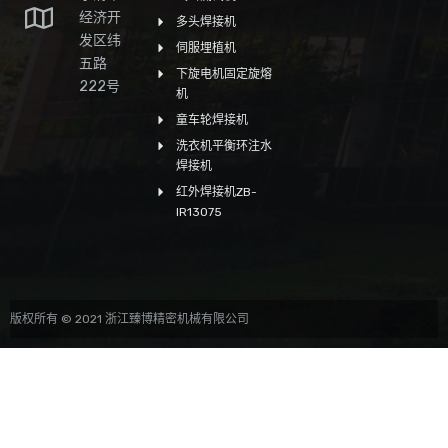
经济开
多头焊接机
发区纬
伺服埋植机
五路
下旋电机固定旋熔
222号
机
童车轮焊接机
洗衣机平衡环注水
焊接机
红外焊接机ZB-
IR13075
版权所有 © 2021 浙江臻博精密机械有限公司