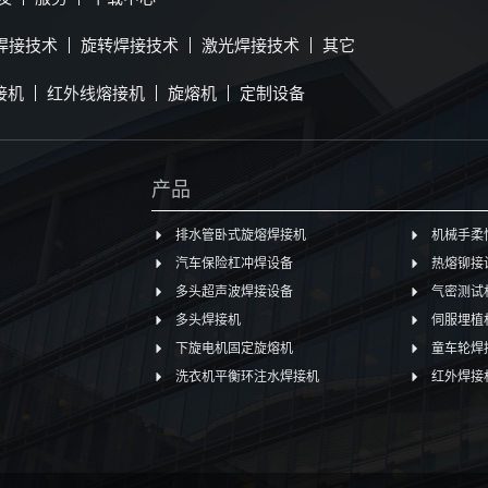
焊接技术
旋转焊接技术
激光焊接技术
其它
接机
红外线熔接机
旋熔机
定制设备
产品
排水管卧式旋熔焊接机
机械手柔
汽车保险杠冲焊设备
热熔铆接
多头超声波焊接设备
气密测试
多头焊接机
伺服埋植
下旋电机固定旋熔机
童车轮焊
洗衣机平衡环注水焊接机
红外焊接机Z