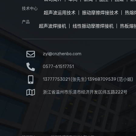
技术中心
超声波运用技术
振动摩擦焊接技术
热熔
产品
超声波焊接机
线性振动摩擦焊接机
热板熔
zyl@cnzhenbo.com
0577-61517751
13777753021 (张先生) 13968709539 (范小姐)
浙江省温州市乐清市经济开发区纬五路222号