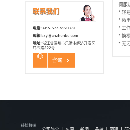
伺服
联系我们
* 
* 
* 
电话:
+86-577-61517751
* 
邮箱l:
zyl@cnzhenbo.com
地址:
浙江省温州市乐清市经济开发区
* 
纬五路222号
咨询
臻博机械
公司简介
车间
新闻
品控
团建
研