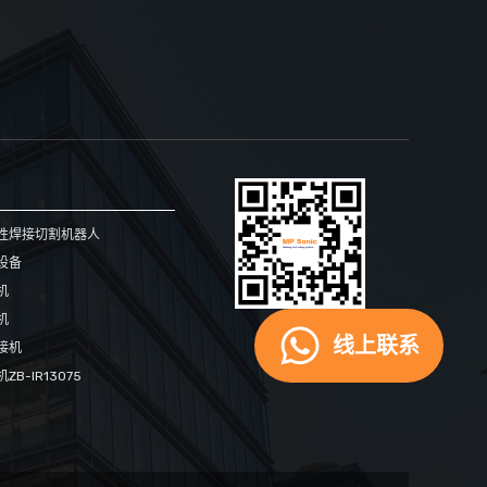
性焊接切割机器人
设备
机
机
手机网站
线上联系
接机
B-IR13075