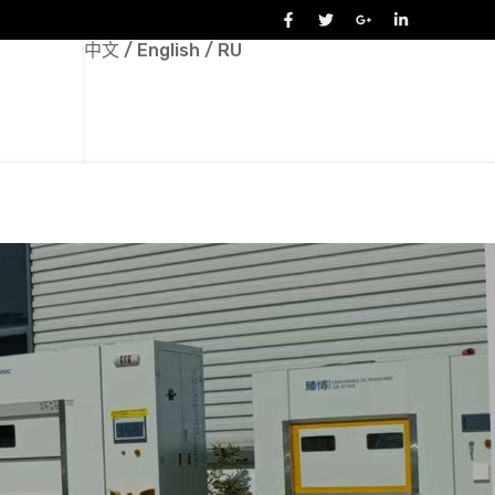
中文
/
English
/
RU