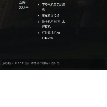
五路
下旋电机固定旋熔
222号
机
童车轮焊接机
洗衣机平衡环注水
焊接机
红外焊接机ZB-
IR13075
版权所有 © 2021 浙江臻博精密机械有限公司