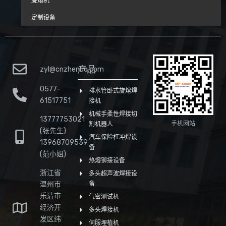
旋熔机
定制设备
产品
zyl@cnzhenbo.com
0577-
排水管卧式旋熔焊
61517751
接机
机械手柔性焊接切
13777753021
手机网站
割机器人
(张先生)
汽车保险杠冲焊设
13968709539
备
(范小姐)
热熔铆接设备
浙江省
多头超声波焊接设
温州市
备
乐清市
气密测试机
经济开
多头焊接机
发区纬
伺服埋植机