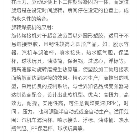
在压力、驱动促使上下工件旋转凝固为一体，而定位
旋熔是在设定时间旋转，瞬间停在设定的位置上，成
为永久性的熔合。
旋转焊接机的应用：
旋转熔接机
对于超音波范围以外圆形塑胶，适用于不
易熔接塑胶，且韧性较高之圆形产品，如：脱水容
器，汽机车滤油杯，喷水接头，热水瓶气胆，保温
杯，球状玩具，油漆筒，保温锅，过滤心，浮标等。
藉高速振动旋转磨擦生热原理，使塑胶加工物熔接表
面熔解而达到熔接的效果。精心为生产厂商推出的机
型，采用优良的控制系统，与世界知名品牌变频器马
达制造商配合，设计出此款机型。优点：高扭力，高
效力，耐操，实用性高，可任意调整变速(RPM)，时
间 ，压力， 也可调整半自动式或全自动生产。适用范
围：汽机车滤油杯、喷水接头、浮标、油漆桶、热水
瓶气胆、PP保温杯、球状玩具等。