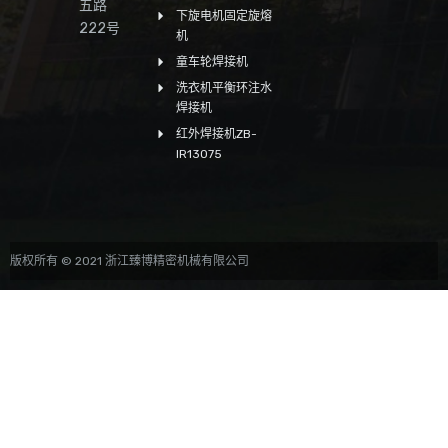
五路
下旋电机固定旋熔
222号
机
童车轮焊接机
洗衣机平衡环注水
焊接机
红外焊接机ZB-
IR13075
版权所有 © 2021 浙江臻博精密机械有限公司