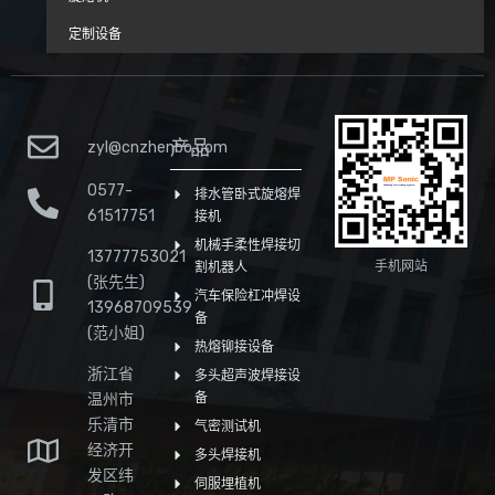
定制设备
产品
zyl@cnzhenbo.com
0577-
排水管卧式旋熔焊
61517751
接机
机械手柔性焊接切
13777753021
手机网站
割机器人
(张先生)
汽车保险杠冲焊设
13968709539
备
(范小姐)
热熔铆接设备
浙江省
多头超声波焊接设
温州市
备
乐清市
气密测试机
经济开
多头焊接机
发区纬
伺服埋植机