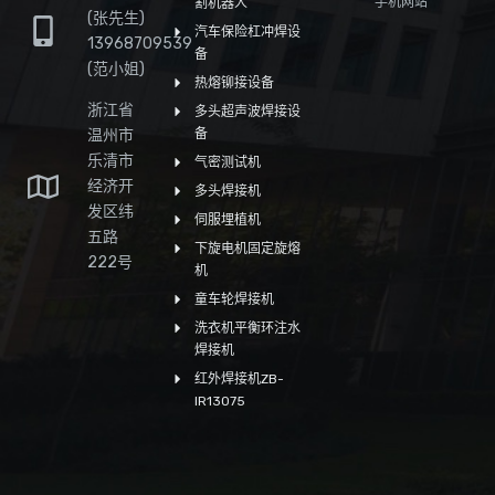
手机网站
割机器人
(张先生)
汽车保险杠冲焊设
13968709539
备
(范小姐)
热熔铆接设备
浙江省
多头超声波焊接设
温州市
备
乐清市
气密测试机
经济开
多头焊接机
发区纬
伺服埋植机
五路
下旋电机固定旋熔
222号
机
童车轮焊接机
洗衣机平衡环注水
焊接机
红外焊接机ZB-
IR13075