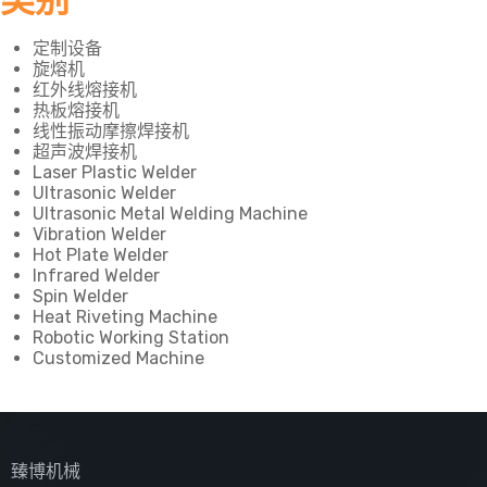
类别
定制设备
旋熔机
红外线熔接机
热板熔接机
线性振动摩擦焊接机
超声波焊接机
Laser Plastic Welder
Ultrasonic Welder
Ultrasonic Metal Welding Machine
Vibration Welder
Hot Plate Welder
Infrared Welder
Spin Welder
Heat Riveting Machine
Robotic Working Station
Customized Machine
臻博机械