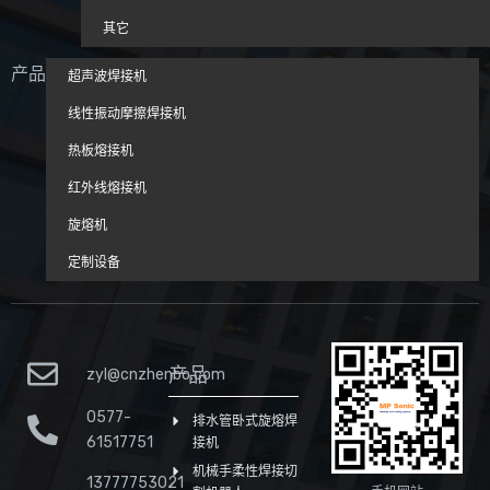
其它
产品
超声波焊接机
线性振动摩擦焊接机
热板熔接机
红外线熔接机
旋熔机
定制设备
产品
zyl@cnzhenbo.com
0577-
排水管卧式旋熔焊
61517751
接机
机械手柔性焊接切
13777753021