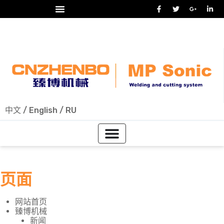
24/7 热线
+86-15918523336
中文
/
English
/
RU
页面
网站首页
臻博机械
新闻