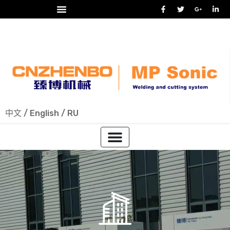
24/7 热线
+86-15918523336
中文
/
English
/
RU