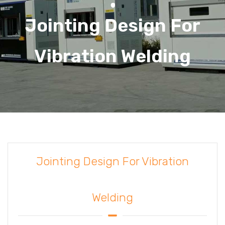
Jointing Design For
Vibration Welding
Jointing Design For Vibration
Welding