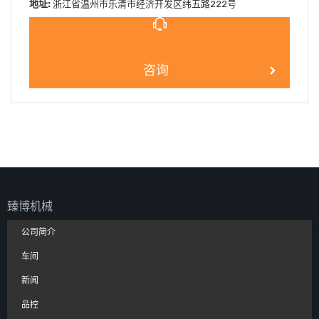
地址:
浙江省温州市乐清市经济开发区纬五路222号
咨询
臻博机械
公司简介
车间
新闻
品控