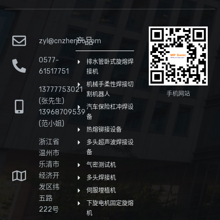
产品
zyl@cnzhenbo.com
0577-
排水管卧式旋熔焊
61517751
接机
机械手柔性焊接切
13777753021
手机网站
割机器人
(张先生)
汽车保险杠冲焊设
13968709539
备
(范小姐)
热熔铆接设备
浙江省
多头超声波焊接设
温州市
备
乐清市
气密测试机
经济开
多头焊接机
发区纬
伺服埋植机
五路
下旋电机固定旋熔
222号
机