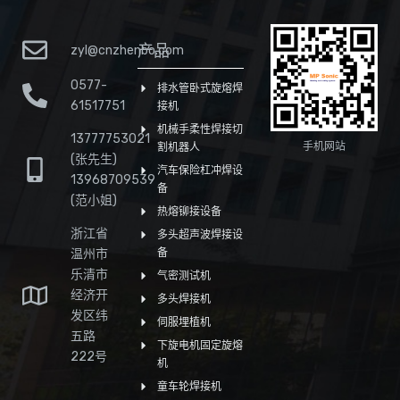
产品
zyl@cnzhenbo.com
0577-
排水管卧式旋熔焊
61517751
接机
机械手柔性焊接切
13777753021
手机网站
割机器人
(张先生)
汽车保险杠冲焊设
13968709539
备
(范小姐)
热熔铆接设备
浙江省
多头超声波焊接设
温州市
备
乐清市
气密测试机
经济开
多头焊接机
发区纬
伺服埋植机
五路
下旋电机固定旋熔
222号
机
童车轮焊接机